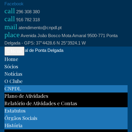
Skip
Facebook
call
to
296 308 380
call
content
916 782 318
mail
atendimento@cnpdl.pt
place
Avenida João Bosco Mota Amaral 9500-771 Ponta
Delgada - GPS: 37°4428.6 N 25°3924.1 W
Clube Naval de Ponta Delgada
Menu
Home
Sócios
Notícias
O Clube
CNPDL
Plano de Atividades
Relatório de Atividades e Contas
Estatutos
Órgãos Sociais
História