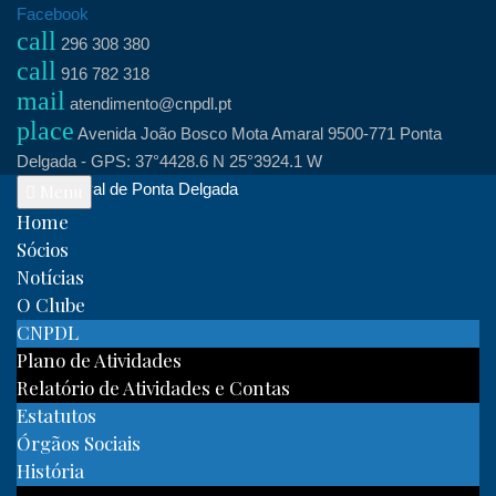
Skip
Facebook
call
to
296 308 380
call
content
916 782 318
mail
atendimento@cnpdl.pt
place
Avenida João Bosco Mota Amaral 9500-771 Ponta
Delgada - GPS: 37°4428.6 N 25°3924.1 W
Clube Naval de Ponta Delgada
Menu
Home
Sócios
Notícias
O Clube
CNPDL
Plano de Atividades
Relatório de Atividades e Contas
Estatutos
Órgãos Sociais
História