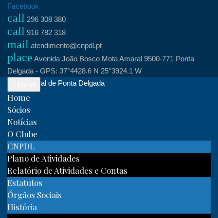
Skip
Facebook
call
to
296 308 380
call
content
916 782 318
mail
atendimento@cnpdl.pt
place
Avenida João Bosco Mota Amaral 9500-771 Ponta
Delgada - GPS: 37°4428.6 N 25°3924.1 W
Clube Naval de Ponta Delgada
Menu
Home
Sócios
Notícias
O Clube
CNPDL
Plano de Atividades
Relatório de Atividades e Contas
Estatutos
Órgãos Sociais
História