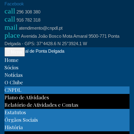
Skip
Facebook
call
to
296 308 380
call
content
916 782 318
mail
atendimento@cnpdl.pt
place
Avenida João Bosco Mota Amaral 9500-771 Ponta
Delgada - GPS: 37°4428.6 N 25°3924.1 W
Clube Naval de Ponta Delgada
Menu
Home
Sócios
Notícias
O Clube
CNPDL
Plano de Atividades
Relatório de Atividades e Contas
Estatutos
Órgãos Sociais
História