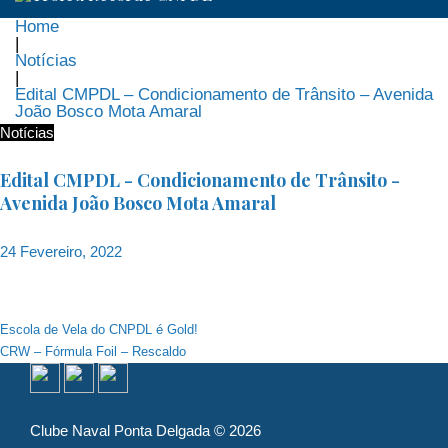
Home
|
Notícias
|
Edital CMPDL – Condicionamento de Trânsito – Avenida
João Bosco Mota Amaral
Notícias
Edital CMPDL - Condicionamento de Trânsito -
Avenida João Bosco Mota Amaral
24 Fevereiro, 2022
Navegação
Escola de Vela do CNPDL é Gold!
CRW – Fórmula Foil – Rescaldo
de
artigos
Clube Naval Ponta Delgada © 2026