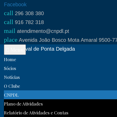
Skip
Facebook
call
to
296 308 380
call
content
916 782 318
mail
atendimento@cnpdl.pt
place
Avenida João Bosco Mota Amaral 9500-77
Clube Naval de Ponta Delgada
Menu
Home
Sócios
Notícias
O Clube
CNPDL
Plano de Atividades
Relatório de Atividades e Contas