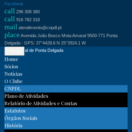
Skip
Facebook
call
to
296 308 380
call
content
916 782 318
mail
atendimento@cnpdl.pt
place
Avenida João Bosco Mota Amaral 9500-771 Ponta
Delgada - GPS: 37°4428.6 N 25°3924.1 W
Clube Naval de Ponta Delgada
Menu
Home
Sócios
Notícias
O Clube
CNPDL
Plano de Atividades
Relatório de Atividades e Contas
Estatutos
Órgãos Sociais
História