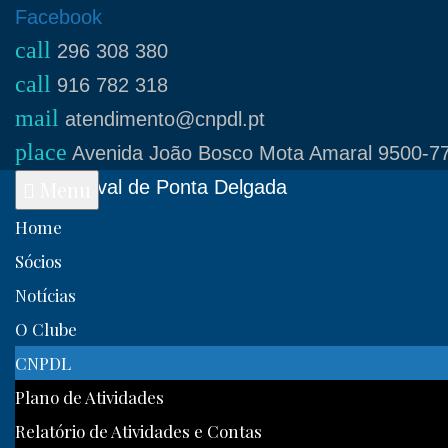
Skip
Facebook
call
to
296 308 380
call
content
916 782 318
mail
atendimento@cnpdl.pt
place
Avenida João Bosco Mota Amaral 9500-77
Clube Naval de Ponta Delgada
Menu
Home
Sócios
Notícias
O Clube
CNPDL
Plano de Atividades
Relatório de Atividades e Contas