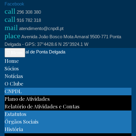
Skip
Facebook
call
to
296 308 380
call
content
916 782 318
mail
atendimento@cnpdl.pt
place
Avenida João Bosco Mota Amaral 9500-771 Ponta
Delgada - GPS: 37°4428.6 N 25°3924.1 W
Clube Naval de Ponta Delgada
Menu
Home
Sócios
Notícias
O Clube
CNPDL
Plano de Atividades
Relatório de Atividades e Contas
Estatutos
Órgãos Sociais
História