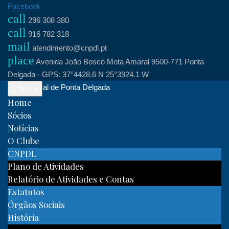
Skip
Facebook
call
to
296 308 380
call
content
916 782 318
mail
atendimento@cnpdl.pt
place
Avenida João Bosco Mota Amaral 9500-771 Ponta
Delgada - GPS: 37°4428.6 N 25°3924.1 W
Clube Naval de Ponta Delgada
Menu
Home
Sócios
Notícias
O Clube
CNPDL
Plano de Atividades
Relatório de Atividades e Contas
Estatutos
Órgãos Sociais
História