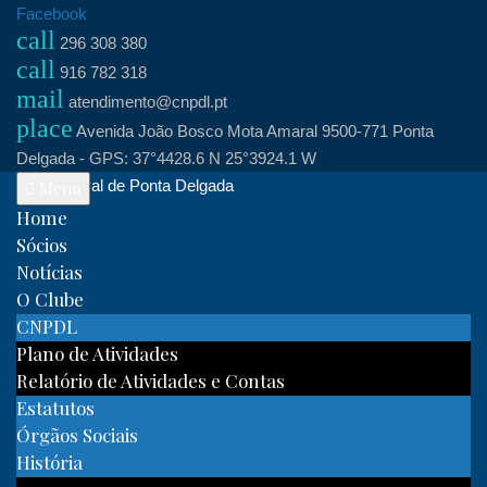
Skip
Facebook
call
to
296 308 380
call
content
916 782 318
mail
atendimento@cnpdl.pt
place
Avenida João Bosco Mota Amaral 9500-771 Ponta
Delgada - GPS: 37°4428.6 N 25°3924.1 W
Clube Naval de Ponta Delgada
Menu
Home
Sócios
Notícias
O Clube
CNPDL
Plano de Atividades
Relatório de Atividades e Contas
Estatutos
Órgãos Sociais
História