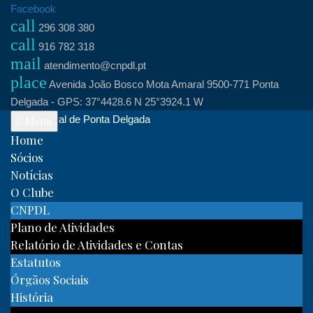
Skip
Facebook
call
to
296 308 380
call
content
916 782 318
mail
atendimento@cnpdl.pt
place
Avenida João Bosco Mota Amaral 9500-771 Ponta
Delgada - GPS: 37°4428.6 N 25°3924.1 W
Clube Naval de Ponta Delgada
Menu
Home
Sócios
Notícias
O Clube
CNPDL
Plano de Atividades
Relatório de Atividades e Contas
Estatutos
Órgãos Sociais
História