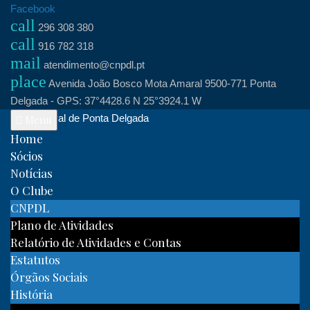
Skip
Facebook
call
to
296 308 380
call
content
916 782 318
mail
atendimento@cnpdl.pt
place
Avenida João Bosco Mota Amaral 9500-771 Ponta
Delgada - GPS: 37°4428.6 N 25°3924.1 W
Clube Naval de Ponta Delgada
Menu
Home
Sócios
Notícias
O Clube
CNPDL
Plano de Atividades
Relatório de Atividades e Contas
Estatutos
Órgãos Sociais
História