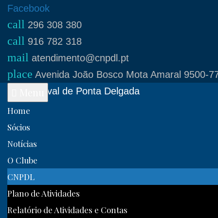
Skip
Facebook
call
to
296 308 380
call
content
916 782 318
mail
atendimento@cnpdl.pt
place
Avenida João Bosco Mota Amaral 9500-77
Clube Naval de Ponta Delgada
Menu
Home
Sócios
Notícias
O Clube
CNPDL
Plano de Atividades
Relatório de Atividades e Contas