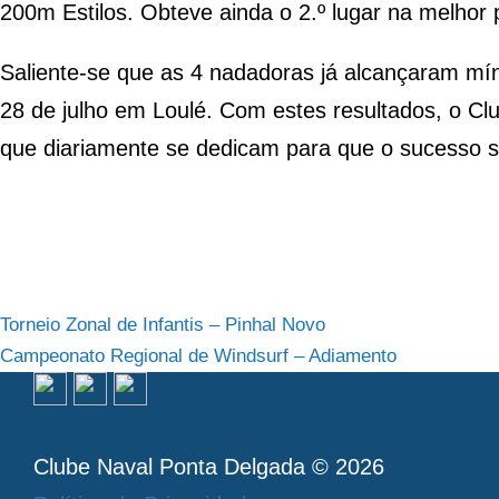
200m Estilos. Obteve ainda o 2.º lugar na melho
Saliente-se que as 4 nadadoras já alcançaram míni
28 de julho em Loulé. Com estes resultados, o Cl
que diariamente se dedicam para que o sucesso s
Navegação
Torneio Zonal de Infantis – Pinhal Novo
Campeonato Regional de Windsurf – Adiamento
de
artigos
Clube Naval Ponta Delgada © 2026