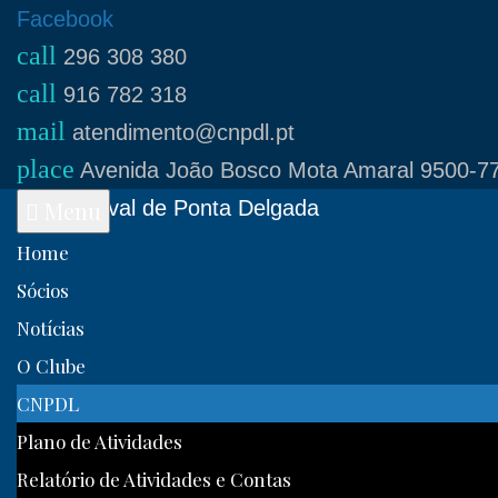
Skip
Facebook
call
to
296 308 380
call
content
916 782 318
mail
atendimento@cnpdl.pt
place
Avenida João Bosco Mota Amaral 9500-77
Clube Naval de Ponta Delgada
Menu
Home
Sócios
Notícias
O Clube
CNPDL
Plano de Atividades
Relatório de Atividades e Contas