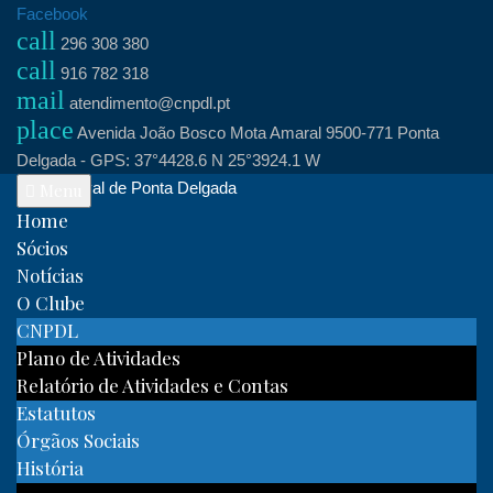
Skip
Facebook
call
to
296 308 380
call
content
916 782 318
mail
atendimento@cnpdl.pt
place
Avenida João Bosco Mota Amaral 9500-771 Ponta
Delgada - GPS: 37°4428.6 N 25°3924.1 W
Clube Naval de Ponta Delgada
Menu
Home
Sócios
Notícias
O Clube
CNPDL
Plano de Atividades
Relatório de Atividades e Contas
Estatutos
Órgãos Sociais
História