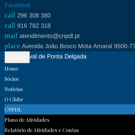
Skip
Facebook
call
to
296 308 380
call
content
916 782 318
mail
atendimento@cnpdl.pt
place
Avenida João Bosco Mota Amaral 9500-77
Clube Naval de Ponta Delgada
Menu
Home
Sócios
Notícias
O Clube
CNPDL
Plano de Atividades
Relatório de Atividades e Contas