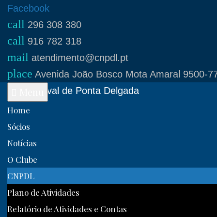
Skip
Facebook
call
to
296 308 380
call
content
916 782 318
mail
atendimento@cnpdl.pt
place
Avenida João Bosco Mota Amaral 9500-77
Clube Naval de Ponta Delgada
Menu
Home
Sócios
Notícias
O Clube
CNPDL
Plano de Atividades
Relatório de Atividades e Contas