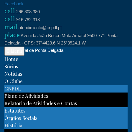
Skip
Facebook
call
to
296 308 380
call
content
916 782 318
mail
atendimento@cnpdl.pt
place
Avenida João Bosco Mota Amaral 9500-771 Ponta
Delgada - GPS: 37°4428.6 N 25°3924.1 W
Clube Naval de Ponta Delgada
Menu
Home
Sócios
Notícias
O Clube
CNPDL
Plano de Atividades
Relatório de Atividades e Contas
Estatutos
Órgãos Sociais
História