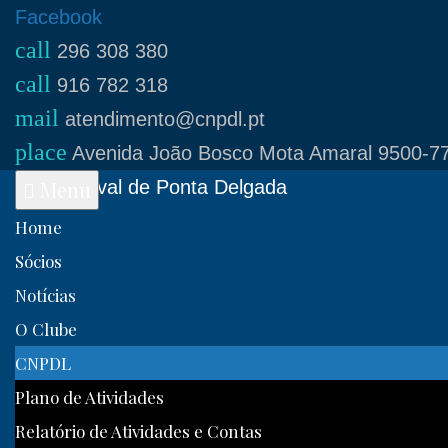
Skip
Facebook
call
to
296 308 380
call
content
916 782 318
mail
atendimento@cnpdl.pt
place
Avenida João Bosco Mota Amaral 9500-77
Clube Naval de Ponta Delgada
Menu
Home
Sócios
Notícias
O Clube
CNPDL
Plano de Atividades
Relatório de Atividades e Contas