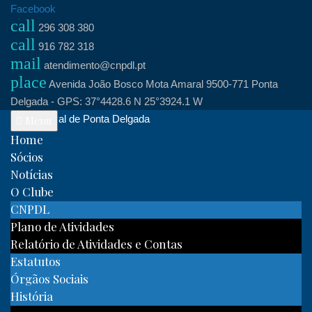
Skip
Facebook
call
to
296 308 380
call
content
916 782 318
mail
atendimento@cnpdl.pt
place
Avenida João Bosco Mota Amaral 9500-771 Ponta
Delgada - GPS: 37°4428.6 N 25°3924.1 W
Clube Naval de Ponta Delgada
Menu
Home
Sócios
Notícias
O Clube
CNPDL
Plano de Atividades
Relatório de Atividades e Contas
Estatutos
Órgãos Sociais
História