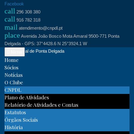
Skip
Facebook
call
to
296 308 380
call
content
916 782 318
mail
atendimento@cnpdl.pt
place
Avenida João Bosco Mota Amaral 9500-771 Ponta
Delgada - GPS: 37°4428.6 N 25°3924.1 W
Clube Naval de Ponta Delgada
Menu
Home
Sócios
Notícias
O Clube
CNPDL
Plano de Atividades
Relatório de Atividades e Contas
Estatutos
Órgãos Sociais
História