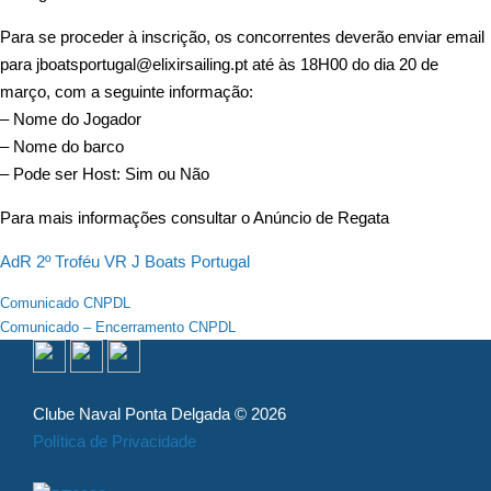
Para se proceder à inscrição, os concorrentes deverão enviar email
para jboatsportugal@elixirsailing.pt até às 18H00 do dia 20 de
março, com a seguinte informação:
– Nome do Jogador
– Nome do barco
– Pode ser Host: Sim ou Não
Para mais informações consultar o Anúncio de Regata
AdR 2º Troféu VR J Boats Portugal
Navegação
Comunicado CNPDL
Comunicado – Encerramento CNPDL
de
artigos
Clube Naval Ponta Delgada © 2026
Política de Privacidade