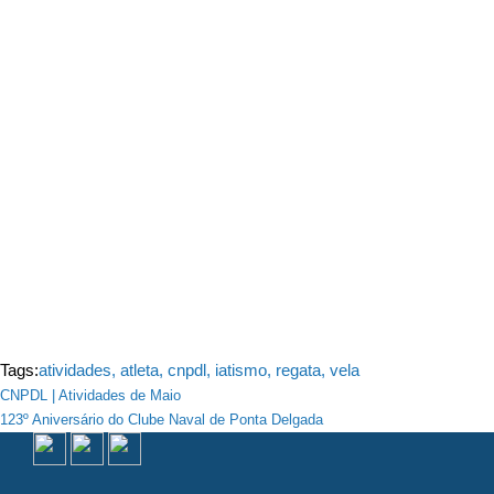
Tags:
atividades
,
atleta
,
cnpdl
,
iatismo
,
regata
,
vela
Navegação
CNPDL | Atividades de Maio
123º Aniversário do Clube Naval de Ponta Delgada
de
artigos