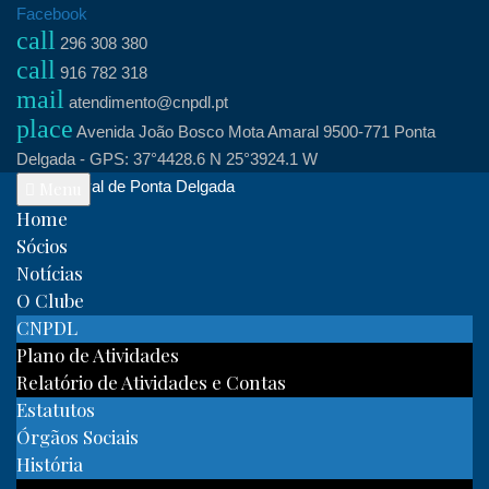
Skip
Facebook
call
to
296 308 380
call
content
916 782 318
mail
atendimento@cnpdl.pt
place
Avenida João Bosco Mota Amaral 9500-771 Ponta
Delgada - GPS: 37°4428.6 N 25°3924.1 W
Clube Naval de Ponta Delgada
Menu
Home
Sócios
Notícias
O Clube
CNPDL
Plano de Atividades
Relatório de Atividades e Contas
Estatutos
Órgãos Sociais
História