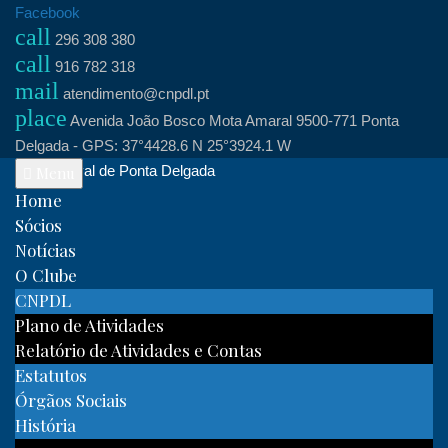
Skip
Facebook
call
to
296 308 380
call
content
916 782 318
mail
atendimento@cnpdl.pt
place
Avenida João Bosco Mota Amaral 9500-771 Ponta
Delgada - GPS: 37°4428.6 N 25°3924.1 W
Clube Naval de Ponta Delgada
Menu
Home
Sócios
Notícias
O Clube
CNPDL
Plano de Atividades
Relatório de Atividades e Contas
Estatutos
Órgãos Sociais
História