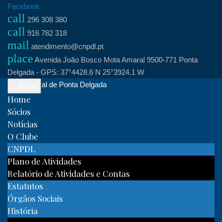
Skip
Facebook
call
to
296 308 380
call
content
916 782 318
mail
atendimento@cnpdl.pt
place
Avenida João Bosco Mota Amaral 9500-771 Ponta
Delgada - GPS: 37°4428.6 N 25°3924.1 W
Clube Naval de Ponta Delgada
Menu
Home
Sócios
Notícias
O Clube
CNPDL
Plano de Atividades
Relatório de Atividades e Contas
Estatutos
Órgãos Sociais
História