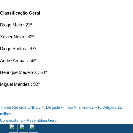
Classificação Geral
Diogo Melo : 21º
Xavier Novo : 42º
Diogo Santos : 47º
André Âmbar : 56º
Henrique Medeiros : 64º
Miguel Mendes : 92º
Navegação
Troféu Recorde CNPDL P. Delgada – Ilhéu Vila Franca – P. Delgada 22
milhas
de
Convocatória – Assembleia Geral
artigos