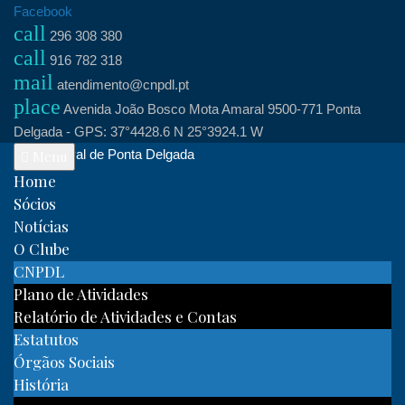
Skip
Facebook
call
to
296 308 380
call
content
916 782 318
mail
atendimento@cnpdl.pt
place
Avenida João Bosco Mota Amaral 9500-771 Ponta
Delgada - GPS: 37°4428.6 N 25°3924.1 W
Clube Naval de Ponta Delgada
Menu
Home
Sócios
Notícias
O Clube
CNPDL
Plano de Atividades
Relatório de Atividades e Contas
Estatutos
Órgãos Sociais
História