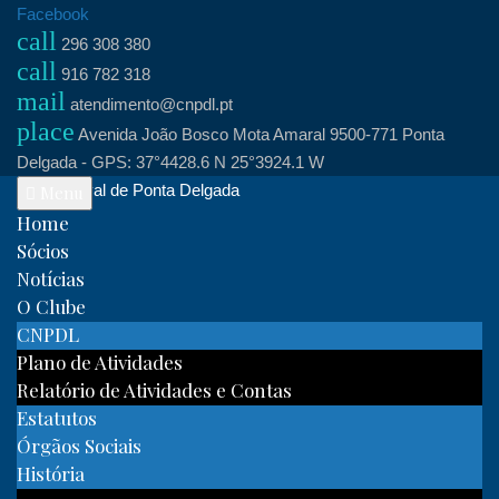
Skip
Facebook
call
to
296 308 380
call
content
916 782 318
mail
atendimento@cnpdl.pt
place
Avenida João Bosco Mota Amaral 9500-771 Ponta
Delgada - GPS: 37°4428.6 N 25°3924.1 W
Clube Naval de Ponta Delgada
Menu
Home
Sócios
Notícias
O Clube
CNPDL
Plano de Atividades
Relatório de Atividades e Contas
Estatutos
Órgãos Sociais
História