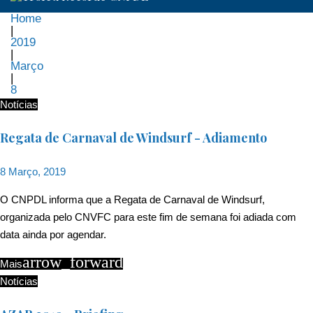
Home
|
2019
|
Março
|
8
Dia:
Notícias
8
Regata de Carnaval de Windsurf - Adiamento
de
8 Março, 2019
Março,
O CNPDL informa que a Regata de Carnaval de Windsurf,
organizada pelo CNVFC para este fim de semana foi adiada com
2019
data ainda por agendar.
arrow_forward
Mais
Notícias