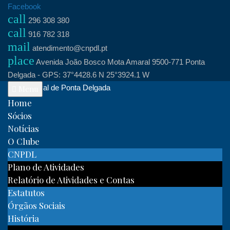
Skip
Facebook
call
to
296 308 380
call
content
916 782 318
mail
atendimento@cnpdl.pt
place
Avenida João Bosco Mota Amaral 9500-771 Ponta
Delgada - GPS: 37°4428.6 N 25°3924.1 W
Clube Naval de Ponta Delgada
Menu
Home
Sócios
Notícias
O Clube
CNPDL
Plano de Atividades
Relatório de Atividades e Contas
Estatutos
Órgãos Sociais
História