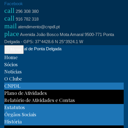
Skip
Facebook
call
to
296 308 380
call
content
916 782 318
mail
atendimento@cnpdl.pt
place
Avenida João Bosco Mota Amaral 9500-771 Ponta
Delgada - GPS: 37°4428.6 N 25°3924.1 W
Clube Naval de Ponta Delgada
Menu
Home
Sócios
Notícias
O Clube
CNPDL
Plano de Atividades
Relatório de Atividades e Contas
Estatutos
Órgãos Sociais
História