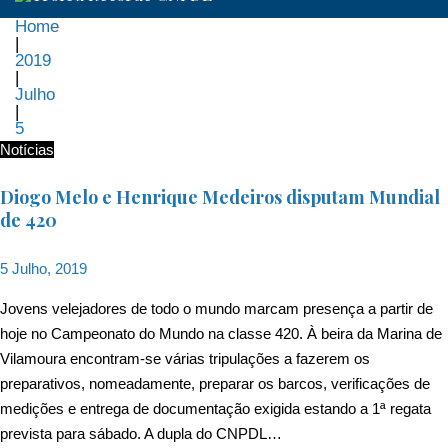
Home
|
2019
|
Julho
|
5
Dia:
Notícias
5
Diogo Melo e Henrique Medeiros disputam Mundial
de 420
de
5 Julho, 2019
Julho,
Jovens velejadores de todo o mundo marcam presença a partir de
2019
hoje no Campeonato do Mundo na classe 420. À beira da Marina de
Vilamoura encontram-se várias tripulações a fazerem os
preparativos, nomeadamente, preparar os barcos, verificações de
medições e entrega de documentação exigida estando a 1ª regata
prevista para sábado. A dupla do CNPDL…