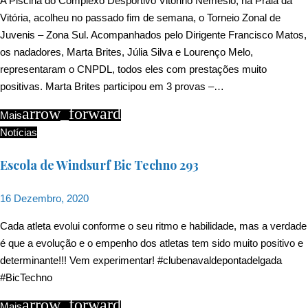
A Piscina do Complexo Desportivo Vitorino Nemésio, na Praia da
Vitória, acolheu no passado fim de semana, o Torneio Zonal de
Juvenis – Zona Sul. Acompanhados pelo Dirigente Francisco Matos,
os nadadores, Marta Brites, Júlia Silva e Lourenço Melo,
representaram o CNPDL, todos eles com prestações muito
positivas. Marta Brites participou em 3 provas –…
arrow_forward
Mais
Notícias
Escola de Windsurf Bic Techno 293
16 Dezembro, 2020
Cada atleta evolui conforme o seu ritmo e habilidade, mas a verdade
é que a evolução e o empenho dos atletas tem sido muito positivo e
determinante!!! Vem experimentar! #clubenavaldepontadelgada
#BicTechno
arrow_forward
Mais