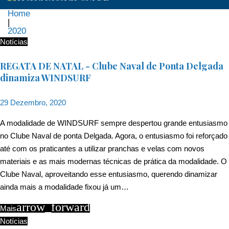
Home
|
2020
Ano:
Notícias
2020
REGATA DE NATAL - Clube Naval de Ponta Delgada
dinamiza WINDSURF
29 Dezembro, 2020
A modalidade de WINDSURF sempre despertou grande entusiasmo
no Clube Naval de ponta Delgada. Agora, o entusiasmo foi reforçado
até com os praticantes a utilizar pranchas e velas com novos
materiais e as mais modernas técnicas de prática da modalidade. O
Clube Naval, aproveitando esse entusiasmo, querendo dinamizar
ainda mais a modalidade fixou já um…
arrow_forward
Mais
Notícias