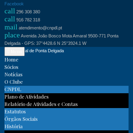
Skip
Facebook
call
to
296 308 380
call
content
916 782 318
mail
atendimento@cnpdl.pt
place
Avenida João Bosco Mota Amaral 9500-771 Ponta
Delgada - GPS: 37°4428.6 N 25°3924.1 W
Clube Naval de Ponta Delgada
Menu
Home
Sócios
Notícias
O Clube
CNPDL
Plano de Atividades
Relatório de Atividades e Contas
Estatutos
Órgãos Sociais
História