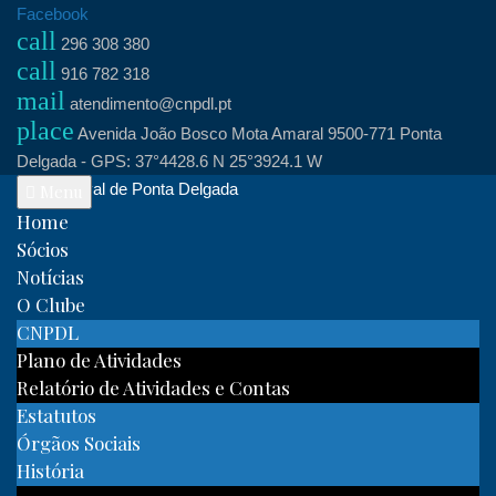
Skip
Facebook
call
to
296 308 380
call
content
916 782 318
mail
atendimento@cnpdl.pt
place
Avenida João Bosco Mota Amaral 9500-771 Ponta
Delgada - GPS: 37°4428.6 N 25°3924.1 W
Clube Naval de Ponta Delgada
Menu
Home
Sócios
Notícias
O Clube
CNPDL
Plano de Atividades
Relatório de Atividades e Contas
Estatutos
Órgãos Sociais
História