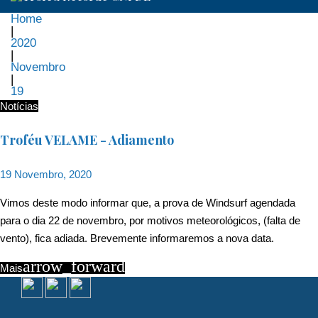
Home
|
2020
|
Novembro
|
19
Dia:
Notícias
19
Troféu VELAME - Adiamento
de
19 Novembro, 2020
Novembro,
Vimos deste modo informar que, a prova de Windsurf agendada
para o dia 22 de novembro, por motivos meteorológicos, (falta de
2020
vento), fica adiada. Brevemente informaremos a nova data.
arrow_forward
Mais