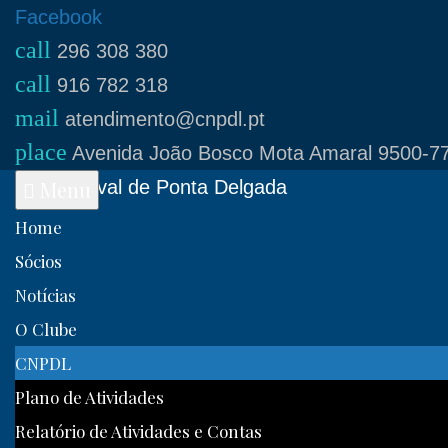
Skip
Facebook
call
to
296 308 380
call
content
916 782 318
mail
atendimento@cnpdl.pt
place
Avenida João Bosco Mota Amaral 9500-77
Clube Naval de Ponta Delgada
Menu
Home
Sócios
Notícias
O Clube
CNPDL
Plano de Atividades
Relatório de Atividades e Contas