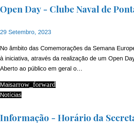
Open Day - Clube Naval de Pont
Setembro
29 Setembro, 2023
2023
No âmbito das Comemorações da Semana Europeia 
à iniciativa, através da realização de um Open D
Aberto ao público em geral o…
arrow_forward
Mais
Notícias
Informação - Horário da Secret