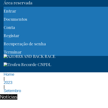
Área reservada
Entrar
Documentos
Conta
Registar
Recuperação de senha
Terminar
Home
|
2023
|
Setembro
Mês:
Notícias