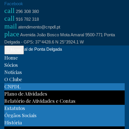
Skip
Facebook
call
to
296 308 380
call
content
916 782 318
mail
atendimento@cnpdl.pt
place
Avenida João Bosco Mota Amaral 9500-771 Ponta
Delgada - GPS: 37°4428.6 N 25°3924.1 W
Clube Naval de Ponta Delgada
Menu
Home
Sócios
Notícias
O Clube
CNPDL
Plano de Atividades
Relatório de Atividades e Contas
Estatutos
Órgãos Sociais
História