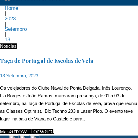
Home
|
2023
|
Setembro
|
13
Dia:
Notícias
13
Taça de Portugal de Escolas de Vela
de
13 Setembro, 2023
Setembro,
Os velejadores do Clube Naval de Ponta Delgada, Inês Lourenço,
Lia Borges e João Ramos, marcaram presença, de 01 a 03 de
2023
setembro, na Taça de Portugal de Escolas de Vela, prova que reuniu
as Classes Optimist, Bic Techno 293 e Laser Pico. O evento teve
lugar na baia de Viana do Castelo e para…
arrow_forward
Mais