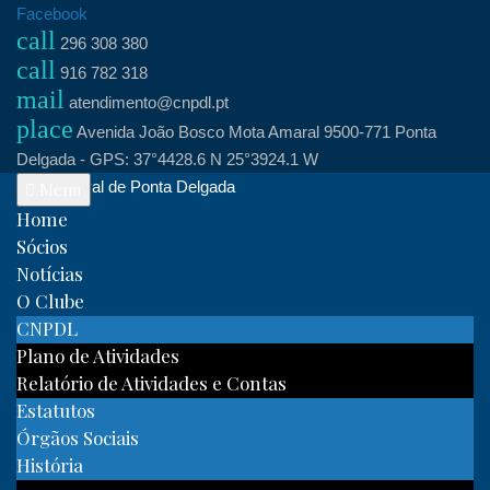
Skip
Facebook
call
to
296 308 380
call
content
916 782 318
mail
atendimento@cnpdl.pt
place
Avenida João Bosco Mota Amaral 9500-771 Ponta
Delgada - GPS: 37°4428.6 N 25°3924.1 W
Clube Naval de Ponta Delgada
Menu
Home
Sócios
Notícias
O Clube
CNPDL
Plano de Atividades
Relatório de Atividades e Contas
Estatutos
Órgãos Sociais
História