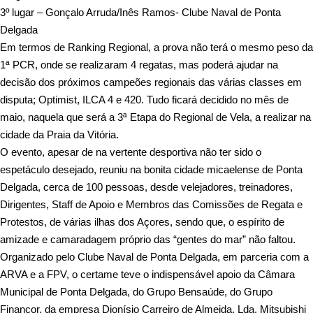
3º lugar – Gonçalo Arruda/Inês Ramos- Clube Naval de Ponta
Delgada
Em termos de Ranking Regional, a prova não terá o mesmo peso da
1ª PCR, onde se realizaram 4 regatas, mas poderá ajudar na
decisão dos próximos campeões regionais das várias classes em
disputa; Optimist, ILCA 4 e 420. Tudo ficará decidido no mês de
maio, naquela que será a 3ª Etapa do Regional de Vela, a realizar na
cidade da Praia da Vitória.
O evento, apesar de na vertente desportiva não ter sido o
espetáculo desejado, reuniu na bonita cidade micaelense de Ponta
Delgada, cerca de 100 pessoas, desde velejadores, treinadores,
Dirigentes, Staff de Apoio e Membros das Comissões de Regata e
Protestos, de várias ilhas dos Açores, sendo que, o espírito de
amizade e camaradagem próprio das “gentes do mar” não faltou.
Organizado pelo
Clube Naval de Ponta Delgada
, em parceria com a
ARVA e a FPV, o certame teve o indispensável apoio da Câmara
Municipal de Ponta Delgada, do Grupo Bensaúde, do Grupo
Finançor, da empresa Dionísio Carreiro de Almeida, Lda, Mitsubishi