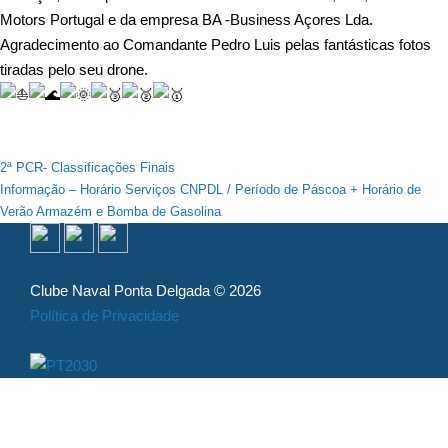
Motors Portugal e da empresa BA -Business Açores Lda.
Agradecimento ao Comandante Pedro Luis pelas fantásticas fotos
tiradas pelo seu drone.
Navegação
2ª PCR- Classificações Finais
Informação – Horário Serviços CNPDL / Período de Páscoa + Horário de
de
Verão Armazém e Bomba de Gasolina
artigos
Clube Naval Ponta Delgada © 2026
Política de Privacidade