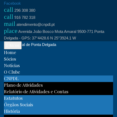
Skip
Facebook
call
to
296 308 380
call
content
916 782 318
mail
atendimento@cnpdl.pt
place
Avenida João Bosco Mota Amaral 9500-771 Ponta
Delgada - GPS: 37°4428.6 N 25°3924.1 W
Clube Naval de Ponta Delgada
Menu
Home
Sócios
Notícias
O Clube
CNPDL
Plano de Atividades
Relatório de Atividades e Contas
Estatutos
Órgãos Sociais
História