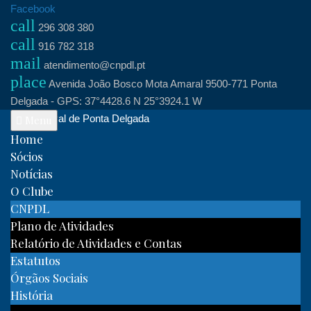
Skip
Facebook
call
to
296 308 380
call
content
916 782 318
mail
atendimento@cnpdl.pt
place
Avenida João Bosco Mota Amaral 9500-771 Ponta
Delgada - GPS: 37°4428.6 N 25°3924.1 W
Clube Naval de Ponta Delgada
Menu
Home
Sócios
Notícias
O Clube
CNPDL
Plano de Atividades
Relatório de Atividades e Contas
Estatutos
Órgãos Sociais
História