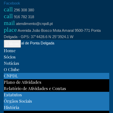
Skip
Facebook
call
to
296 308 380
call
content
916 782 318
mail
atendimento@cnpdl.pt
place
Avenida João Bosco Mota Amaral 9500-771 Ponta
Delgada - GPS: 37°4428.6 N 25°3924.1 W
Clube Naval de Ponta Delgada
Menu
Home
Sócios
Notícias
O Clube
CNPDL
Plano de Atividades
Relatório de Atividades e Contas
Estatutos
Órgãos Sociais
História