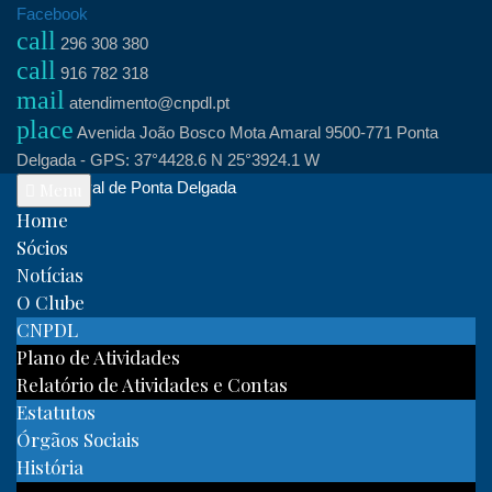
Skip
Facebook
call
to
296 308 380
call
content
916 782 318
mail
atendimento@cnpdl.pt
place
Avenida João Bosco Mota Amaral 9500-771 Ponta
Delgada - GPS: 37°4428.6 N 25°3924.1 W
Clube Naval de Ponta Delgada
Menu
Home
Sócios
Notícias
O Clube
CNPDL
Plano de Atividades
Relatório de Atividades e Contas
Estatutos
Órgãos Sociais
História