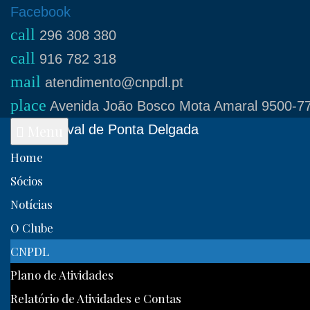
Skip
Facebook
call
to
296 308 380
call
content
916 782 318
mail
atendimento@cnpdl.pt
place
Avenida João Bosco Mota Amaral 9500-77
Clube Naval de Ponta Delgada
Menu
Home
Sócios
Notícias
O Clube
CNPDL
Plano de Atividades
Relatório de Atividades e Contas