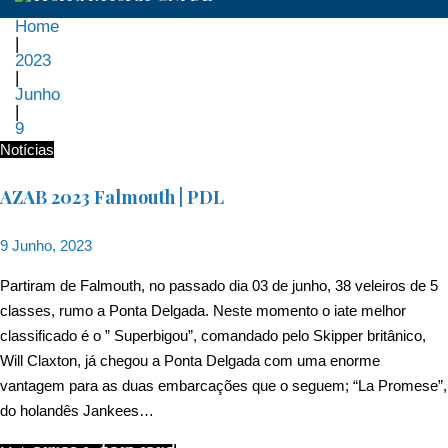
Home
|
2023
|
Junho
|
9
Dia:
Notícias
9
AZAB 2023 Falmouth | PDL
de
9 Junho, 2023
Junho,
Partiram de Falmouth, no passado dia 03 de junho, 38 veleiros de 5
classes, rumo a Ponta Delgada. Neste momento o iate melhor
2023
classificado é o ” Superbigou”, comandado pelo Skipper britânico,
Will Claxton, já chegou a Ponta Delgada com uma enorme
vantagem para as duas embarcações que o seguem; “La Promese”,
do holandês Jankees…