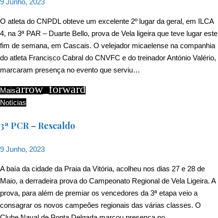
9 Junho, 2023
O atleta do CNPDL obteve um excelente 2º lugar da geral, em ILCA
4, na 3ª PAR – Duarte Bello, prova de Vela ligeira que teve lugar este
fim de semana, em Cascais. O velejador micaelense na companhia
do atleta Francisco Cabral do CNVFC e do treinador António Valério,
marcaram presença no evento que serviu…
arrow_forward
Mais
Notícias
3ª PCR – Rescaldo
9 Junho, 2023
A baía da cidade da Praia da Vitória, acolheu nos dias 27 e 28 de
Maio, a derradeira prova do Campeonato Regional de Vela Ligeira. A
prova, para além de premiar os vencedores da 3ª etapa veio a
consagrar os novos campeões regionais das várias classes. O
Clube Naval de Ponta Delgada marcou presença no…