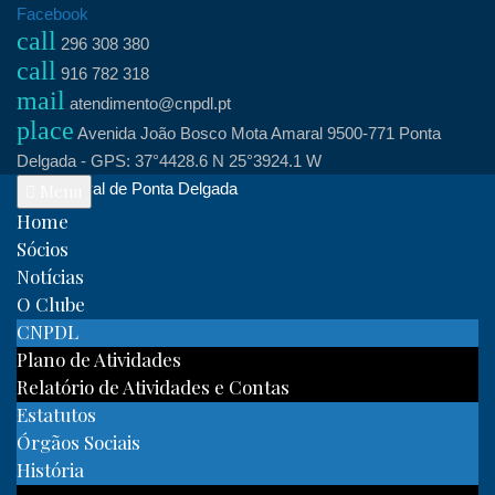
Skip
Facebook
call
to
296 308 380
call
content
916 782 318
mail
atendimento@cnpdl.pt
place
Avenida João Bosco Mota Amaral 9500-771 Ponta
Delgada - GPS: 37°4428.6 N 25°3924.1 W
Clube Naval de Ponta Delgada
Menu
Home
Sócios
Notícias
O Clube
CNPDL
Plano de Atividades
Relatório de Atividades e Contas
Estatutos
Órgãos Sociais
História