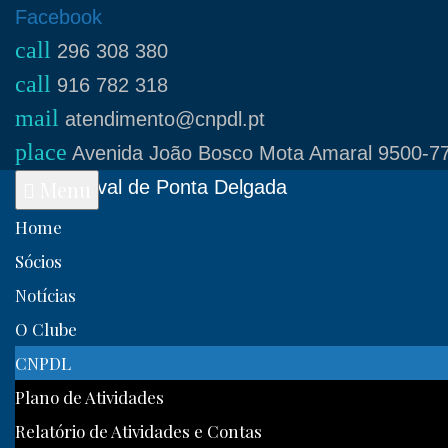
Skip
Facebook
call
to
296 308 380
call
content
916 782 318
mail
atendimento@cnpdl.pt
place
Avenida João Bosco Mota Amaral 9500-77
Clube Naval de Ponta Delgada
Menu
Home
Sócios
Notícias
O Clube
CNPDL
Plano de Atividades
Relatório de Atividades e Contas