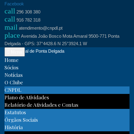
Skip
Facebook
call
to
296 308 380
call
content
916 782 318
mail
atendimento@cnpdl.pt
place
Avenida João Bosco Mota Amaral 9500-771 Ponta
Delgada - GPS: 37°4428.6 N 25°3924.1 W
Clube Naval de Ponta Delgada
Menu
Home
Sócios
Notícias
O Clube
CNPDL
Plano de Atividades
Relatório de Atividades e Contas
Estatutos
Órgãos Sociais
História