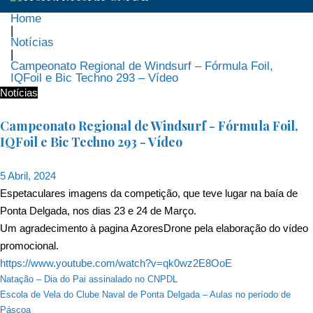
Home
|
Notícias
|
Campeonato Regional de Windsurf – Fórmula Foil,
IQFoil e Bic Techno 293 – Vídeo
Notícias
Campeonato Regional de Windsurf - Fórmula Foil,
IQFoil e Bic Techno 293 - Vídeo
5 Abril, 2024
Espetaculares imagens da competição, que teve lugar na baía de
Ponta Delgada, nos dias 23 e 24 de Março.
Um agradecimento à pagina AzoresDrone pela elaboração do vídeo
promocional.
https://www.youtube.com/watch?v=qk0wz2E8OoE
Navegação
Natação – Dia do Pai assinalado no CNPDL
Escola de Vela do Clube Naval de Ponta Delgada – Aulas no período de
de
Páscoa