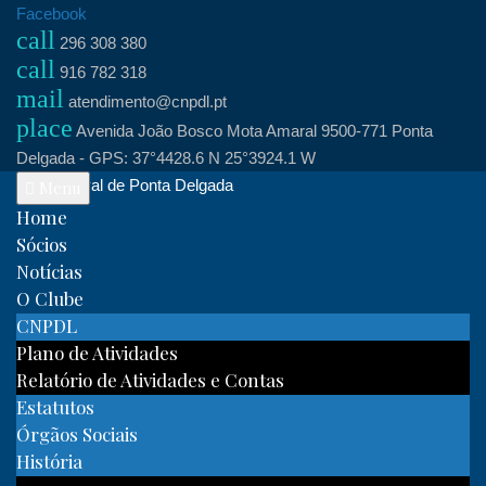
Skip
Facebook
call
to
296 308 380
call
content
916 782 318
mail
atendimento@cnpdl.pt
place
Avenida João Bosco Mota Amaral 9500-771 Ponta
Delgada - GPS: 37°4428.6 N 25°3924.1 W
Clube Naval de Ponta Delgada
Menu
Home
Sócios
Notícias
O Clube
CNPDL
Plano de Atividades
Relatório de Atividades e Contas
Estatutos
Órgãos Sociais
História