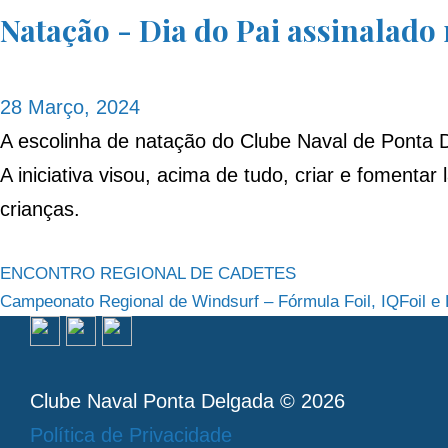
Natação - Dia do Pai assinalad
28 Março, 2024
A escolinha de natação do
Clube Naval de Ponta 
A iniciativa visou, acima de tudo, criar e fomenta
crianças.
Navegação
ENCONTRO REGIONAL DE CADETES
Campeonato Regional de Windsurf – Fórmula Foil, IQFoil e
de
artigos
Clube Naval Ponta Delgada © 2026
Política de Privacidade