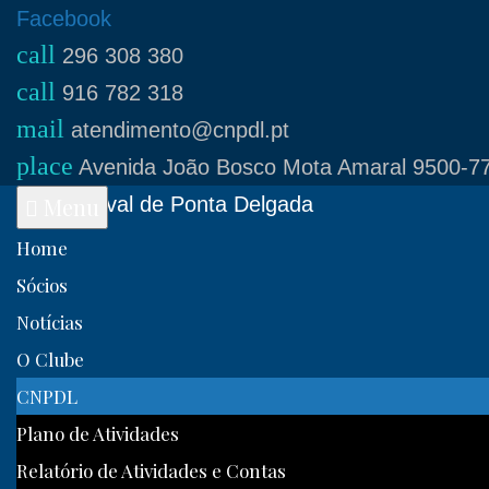
Skip
Facebook
call
to
296 308 380
call
content
916 782 318
mail
atendimento@cnpdl.pt
place
Avenida João Bosco Mota Amaral 9500-77
Clube Naval de Ponta Delgada
Menu
Home
Sócios
Notícias
O Clube
CNPDL
Plano de Atividades
Relatório de Atividades e Contas