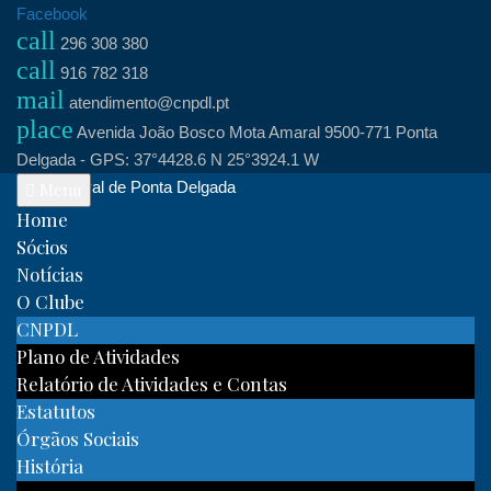
Skip
Facebook
call
to
296 308 380
call
content
916 782 318
mail
atendimento@cnpdl.pt
place
Avenida João Bosco Mota Amaral 9500-771 Ponta
Delgada - GPS: 37°4428.6 N 25°3924.1 W
Clube Naval de Ponta Delgada
Menu
Home
Sócios
Notícias
O Clube
CNPDL
Plano de Atividades
Relatório de Atividades e Contas
Estatutos
Órgãos Sociais
História