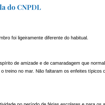
Vela do CNPDL
bro foi ligeiramente diferente do habitual.
 espírito de amizade e de camaradagem que norma
 treino no mar. Não faltaram os enfeites típicos 
vidade no período de férias escolares e para os at