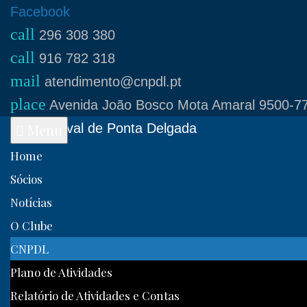
Skip
Facebook
call
to
296 308 380
call
content
916 782 318
mail
atendimento@cnpdl.pt
place
Avenida João Bosco Mota Amaral 9500-77
Clube Naval de Ponta Delgada
Menu
Home
Sócios
Notícias
O Clube
CNPDL
Plano de Atividades
Relatório de Atividades e Contas