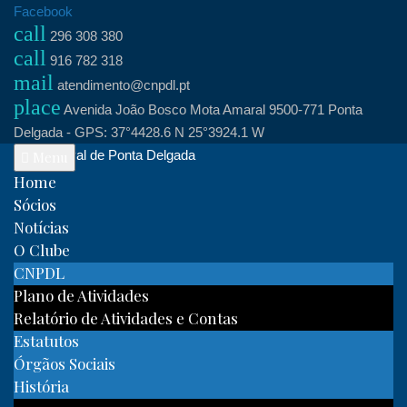
Skip
Facebook
call
to
296 308 380
call
content
916 782 318
mail
atendimento@cnpdl.pt
place
Avenida João Bosco Mota Amaral 9500-771 Ponta
Delgada - GPS: 37°4428.6 N 25°3924.1 W
Clube Naval de Ponta Delgada
Menu
Home
Sócios
Notícias
O Clube
CNPDL
Plano de Atividades
Relatório de Atividades e Contas
Estatutos
Órgãos Sociais
História