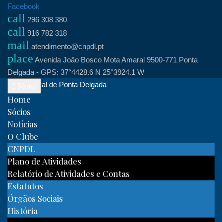
Skip
Facebook
call
to
296 308 380
call
content
916 782 318
mail
atendimento@cnpdl.pt
place
Avenida João Bosco Mota Amaral 9500-771 Ponta
Delgada - GPS: 37°4428.6 N 25°3924.1 W
Clube Naval de Ponta Delgada
Menu
Home
Sócios
Notícias
O Clube
CNPDL
Plano de Atividades
Relatório de Atividades e Contas
Estatutos
Órgãos Sociais
História