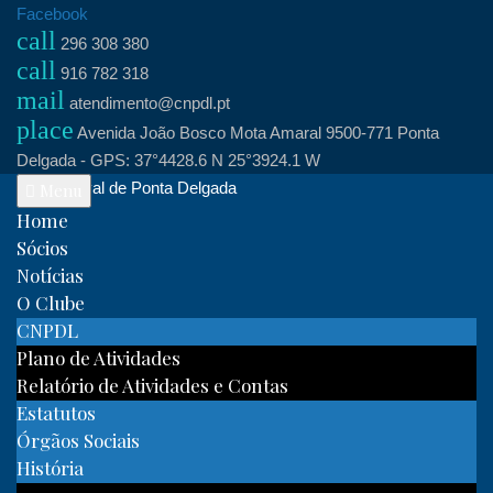
Skip
Facebook
call
to
296 308 380
call
content
916 782 318
mail
atendimento@cnpdl.pt
place
Avenida João Bosco Mota Amaral 9500-771 Ponta
Delgada - GPS: 37°4428.6 N 25°3924.1 W
Clube Naval de Ponta Delgada
Menu
Home
Sócios
Notícias
O Clube
CNPDL
Plano de Atividades
Relatório de Atividades e Contas
Estatutos
Órgãos Sociais
História