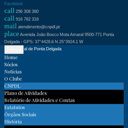
Skip
Facebook
call
to
296 308 380
call
content
916 782 318
mail
atendimento@cnpdl.pt
place
Avenida João Bosco Mota Amaral 9500-771 Ponta
Delgada - GPS: 37°4428.6 N 25°3924.1 W
Clube Naval de Ponta Delgada
Menu
Home
Sócios
Notícias
O Clube
CNPDL
Plano de Atividades
Relatório de Atividades e Contas
Estatutos
Órgãos Sociais
História