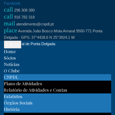
Skip
Facebook
call
to
296 308 380
call
content
916 782 318
mail
atendimento@cnpdl.pt
place
Avenida João Bosco Mota Amaral 9500-771 Ponta
Delgada - GPS: 37°4428.6 N 25°3924.1 W
Clube Naval de Ponta Delgada
Menu
Home
Sócios
Notícias
O Clube
CNPDL
Plano de Atividades
Relatório de Atividades e Contas
Estatutos
Órgãos Sociais
História